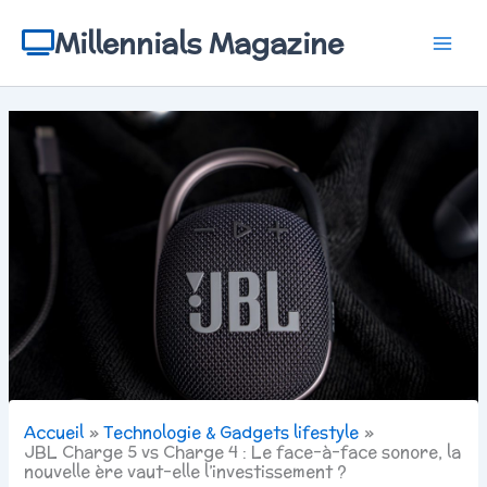
Aller
au
Millennials Magazine
contenu
Accueil
Technologie & Gadgets lifestyle
JBL Charge 5 vs Charge 4 : Le face-à-face sonore, la
nouvelle ère vaut-elle l’investissement ?