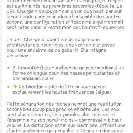
été entièrement repensée sur la Charge 5, et l’impact
est audible dès les premières secondes d’écoute. La
JBL Charge 4 s’appuyait sur un unique haut-parleur
large bande pour reproduire l’ensemble du spectre
sonore, une configuration efficace mais qui montrait
ses limites dans la restitution des hautes fréquences.
La JBL Charge 5, quant à elle, adopte une
architecture à deux voies, une véritable avancée
pour une enceinte de ce gabarit. Elle intègre
désormais :
? Un
woofer
(haut-parleur de graves/médiums) de
forme oblongue pour des basses percutantes et
des médiums clairs.
Un
tweeter
dédié de 20 mm pour gérer
exclusivement les hautes fréquences (aigus).
Cette séparation des tâches permet une restitution
sonore beaucoup plus précise et détaillée. Les voix
sont plus distinctes, les cymbales plus ciselées et
l’ensemble du son paraît moins « compressé » à haut
volume. La distorsion est mieux maîtrisée, offrant une
clarté supérieure qui propulse la Charge 5 dans une