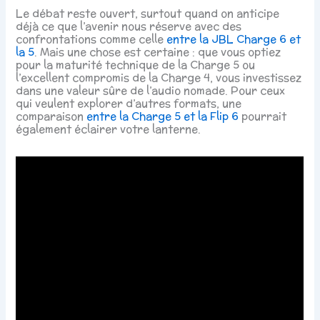
Le débat reste ouvert, surtout quand on anticipe
déjà ce que l’avenir nous réserve avec des
confrontations comme celle
entre la JBL Charge 6 et
la 5
. Mais une chose est certaine : que vous optiez
pour la maturité technique de la Charge 5 ou
l’excellent compromis de la Charge 4, vous investissez
dans une valeur sûre de l’audio nomade. Pour ceux
qui veulent explorer d’autres formats, une
comparaison
entre la Charge 5 et la Flip 6
pourrait
également éclairer votre lanterne.