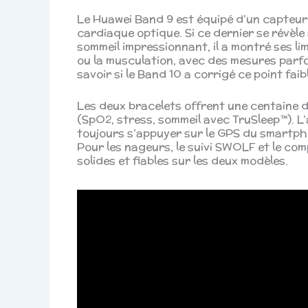
Le Huawei Band 9 est équipé d’un capteur
cardiaque optique. Si ce dernier se révèl
sommeil impressionnant, il a montré ses li
ou la musculation, avec des mesures parf
savoir si le Band 10 a corrigé ce point faibl
Les deux bracelets offrent une centaine d
(SpO2, stress, sommeil avec TruSleep™). L
toujours s’appuyer sur le GPS du smartphon
Pour les nageurs, le suivi SWOLF et le co
solides et fiables sur les deux modèles.