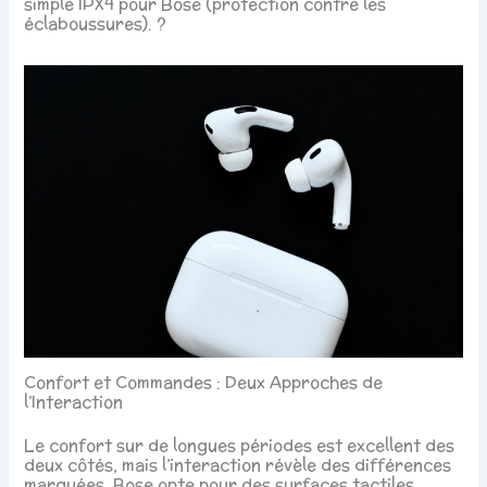
simple IPX4 pour Bose (protection contre les
éclaboussures). ?
Confort et Commandes : Deux Approches de
l’Interaction
Le confort sur de longues périodes est excellent des
deux côtés, mais l’interaction révèle des différences
marquées. Bose opte pour des surfaces tactiles