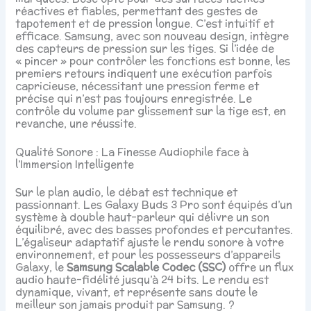
réactives et fiables, permettant des gestes de
tapotement et de pression longue. C’est intuitif et
efficace. Samsung, avec son nouveau design, intègre
des capteurs de pression sur les tiges. Si l’idée de
« pincer » pour contrôler les fonctions est bonne, les
premiers retours indiquent une exécution parfois
capricieuse, nécessitant une pression ferme et
précise qui n’est pas toujours enregistrée. Le
contrôle du volume par glissement sur la tige est, en
revanche, une réussite.
Qualité Sonore : La Finesse Audiophile face à
l’Immersion Intelligente
Sur le plan audio, le débat est technique et
passionnant. Les Galaxy Buds 3 Pro sont équipés d’un
système à double haut-parleur qui délivre un son
équilibré, avec des basses profondes et percutantes.
L’égaliseur adaptatif ajuste le rendu sonore à votre
environnement, et pour les possesseurs d’appareils
Galaxy, le
Samsung Scalable Codec (SSC)
offre un flux
audio haute-fidélité jusqu’à 24 bits. Le rendu est
dynamique, vivant, et représente sans doute le
meilleur son jamais produit par Samsung. ?