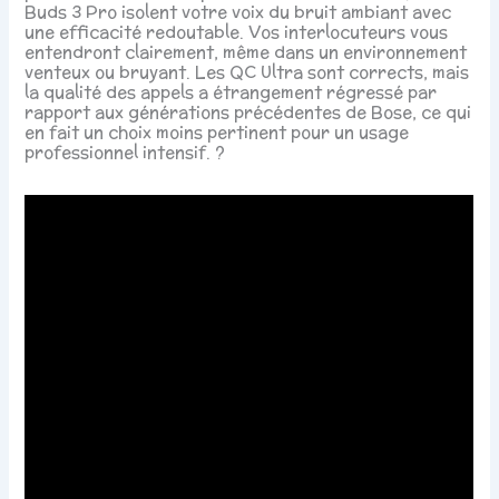
Buds 3 Pro isolent votre voix du bruit ambiant avec
une efficacité redoutable. Vos interlocuteurs vous
entendront clairement, même dans un environnement
venteux ou bruyant. Les QC Ultra sont corrects, mais
la qualité des appels a étrangement régressé par
rapport aux générations précédentes de Bose, ce qui
en fait un choix moins pertinent pour un usage
professionnel intensif. ?