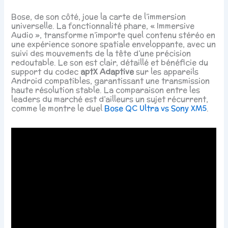
Bose, de son côté, joue la carte de l’immersion
universelle. La fonctionnalité phare, « Immersive
Audio », transforme n’importe quel contenu stéréo en
une expérience sonore spatiale enveloppante, avec un
suivi des mouvements de la tête d’une précision
redoutable. Le son est clair, détaillé et bénéficie du
support du codec
aptX Adaptive
sur les appareils
Android compatibles, garantissant une transmission
haute résolution stable. La comparaison entre les
leaders du marché est d’ailleurs un sujet récurrent,
comme le montre le duel
Bose QC Ultra vs Sony XM5
.