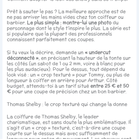
Prêt à sauter le pas ? La meilleure approche est de
ne pas arriver les mains vides chez ton coiffeur ou
barbier.
Le plus simple : montre-lui une photo
du
personnage dont le style t’inspire le plus. La série est
si populaire que la plupart des professionnels
connaissent parfaitement ces coupes.
Si tu veux la décrire, demande un
« undercut
déconnecté »
, en précisant la hauteur de la tonte sur
les côtés (un sabot de 1 ou 2 mm, voire à blanc pour
les plus audacieux). Pour le dessus, tout dépend du
look visé : un « crop texturé » pour Tommy, ou plus de
longueur à coiffer en arrière pour Arthur. Côté
budget, attends-toi à un tarif situé
entre 25 € et 50
€
pour une coupe de précision chez un bon barbier.
Thomas Shelby : le crop texturé qui change la donne
La coiffure de Thomas Shelby, le leader
charismatique, est sans doute la plus emblématique. Il
s’agit d’un « crop » texturé, c’est-à-dire une coupe
courte sur le dessus mais avec suffisamment de
longueur pour créer du mouvement. Les cheveux sont