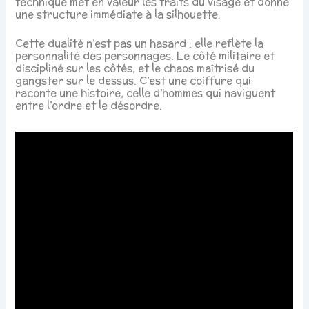
technique met en valeur les traits du visage et donne
une structure immédiate à la silhouette.
Cette dualité n’est pas un hasard : elle reflète la
personnalité des personnages. Le côté militaire et
discipliné sur les côtés, et le chaos maîtrisé du
gangster sur le dessus. C’est une coiffure qui
raconte une histoire, celle d’hommes qui naviguent
entre l’ordre et le désordre.