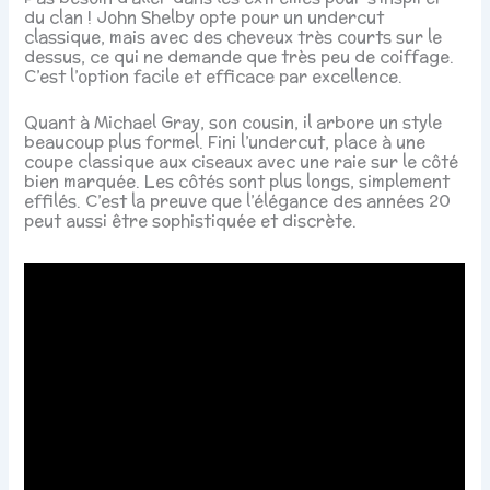
du clan ! John Shelby opte pour un undercut
classique, mais avec des cheveux très courts sur le
dessus, ce qui ne demande que très peu de coiffage.
C’est l’option facile et efficace par excellence.
Quant à Michael Gray, son cousin, il arbore un style
beaucoup plus formel. Fini l’undercut, place à une
coupe classique aux ciseaux avec une raie sur le côté
bien marquée. Les côtés sont plus longs, simplement
effilés. C’est la preuve que l’élégance des années 20
peut aussi être sophistiquée et discrète.