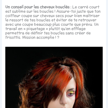
Un conseil pour les cheveux bouclés :
Le carré court
est sublime sur les boucles ! Assure-toi juste que ton
coiffeur coupe sur cheveux secs pour bien maîtriser
le ressort de tes boucles et éviter de te retrouver
avec une coupe beaucoup plus courte que prévu. Un
travail en « piquetage » plutôt qu’en effilage
permettra de définir tes boucles sans créer de
frisottis. Mission accomplie ! ?