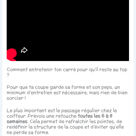
Comment entretenir ton carré pour qu’il reste au top
?
Pour que ta coupe garde sa forme et son peps, un
minimum d’entretien est nécessaire, mais rien de bien
sorcier !
Le plus important est le passage régulier chez le
coiffeur. Prévois une retouche
toutes les 6 à 8
semaines
. Cela permet de rafraîchir les pointes, de
redéfinir la structure de la coupe et d’éviter qu’elle
ne perde sa forme.