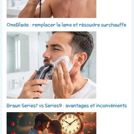
OneBlade : remplacer la lame et résoudre surchauffe
Braun Series7 vs Series9 : avantages et inconvénients