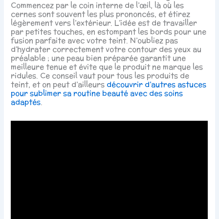
Commencez par le coin interne de l’œil, là où les
cernes sont souvent les plus prononcés, et étirez
légèrement vers l’extérieur. L’idée est de travailler
par petites touches, en estompant les bords pour une
fusion parfaite avec votre teint. N’oubliez pas
d’hydrater correctement votre contour des yeux au
préalable ; une peau bien préparée garantit une
meilleure tenue et évite que le produit ne marque les
ridules. Ce conseil vaut pour tous les produits de
teint, et on peut d’ailleurs
découvrir d’autres astuces
pour sublimer sa routine beauté avec des soins
adaptés
.