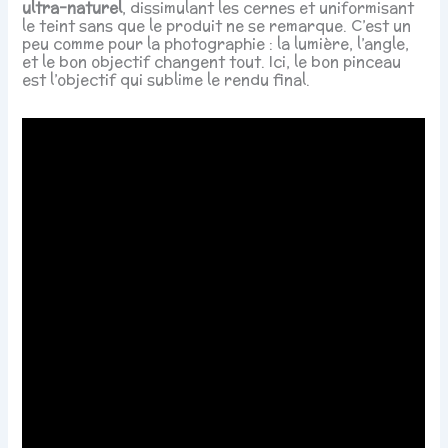
ultra-naturel
, dissimulant les cernes et uniformisant
le teint sans que le produit ne se remarque. C’est un
peu comme pour la photographie : la lumière, l’angle,
et le bon objectif changent tout. Ici, le bon pinceau
est l’objectif qui sublime le rendu final.