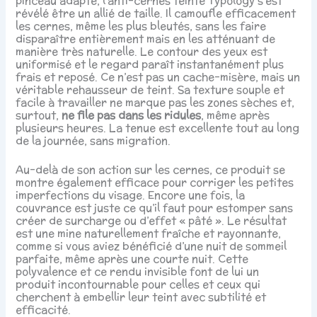
pinceau adapté, l’anti-cernes teinté Typology s’est
révélé être un allié de taille. Il camoufle efficacement
les cernes, même les plus bleutés, sans les faire
disparaître entièrement mais en les atténuant de
manière très naturelle. Le contour des yeux est
uniformisé et le regard paraît instantanément plus
frais et reposé. Ce n’est pas un cache-misère, mais un
véritable rehausseur de teint. Sa texture souple et
facile à travailler ne marque pas les zones sèches et,
surtout,
ne file pas dans les ridules
, même après
plusieurs heures. La tenue est excellente tout au long
de la journée, sans migration.
Au-delà de son action sur les cernes, ce produit se
montre également efficace pour corriger les petites
imperfections du visage. Encore une fois, la
couvrance est juste ce qu’il faut pour estomper sans
créer de surcharge ou d’effet « pâté ». Le résultat
est une mine naturellement fraîche et rayonnante,
comme si vous aviez bénéficié d’une nuit de sommeil
parfaite, même après une courte nuit. Cette
polyvalence et ce rendu invisible font de lui un
produit incontournable pour celles et ceux qui
cherchent à embellir leur teint avec subtilité et
efficacité.