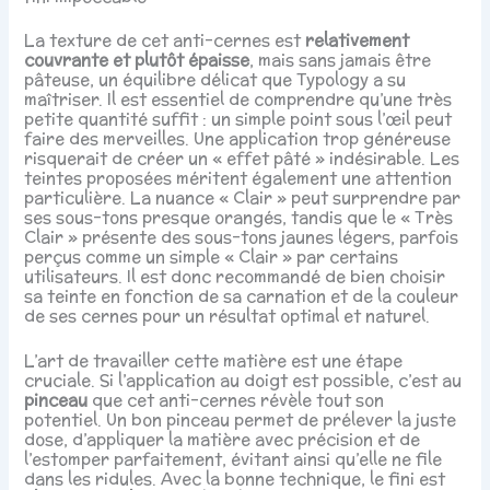
La texture de cet anti-cernes est
relativement
couvrante et plutôt épaisse
, mais sans jamais être
pâteuse, un équilibre délicat que Typology a su
maîtriser. Il est essentiel de comprendre qu’une très
petite quantité suffit : un simple point sous l’œil peut
faire des merveilles. Une application trop généreuse
risquerait de créer un « effet pâté » indésirable. Les
teintes proposées méritent également une attention
particulière. La nuance « Clair » peut surprendre par
ses sous-tons presque orangés, tandis que le « Très
Clair » présente des sous-tons jaunes légers, parfois
perçus comme un simple « Clair » par certains
utilisateurs. Il est donc recommandé de bien choisir
sa teinte en fonction de sa carnation et de la couleur
de ses cernes pour un résultat optimal et naturel.
L’art de travailler cette matière est une étape
cruciale. Si l’application au doigt est possible, c’est au
pinceau
que cet anti-cernes révèle tout son
potentiel. Un bon pinceau permet de prélever la juste
dose, d’appliquer la matière avec précision et de
l’estomper parfaitement, évitant ainsi qu’elle ne file
dans les ridules. Avec la bonne technique, le fini est