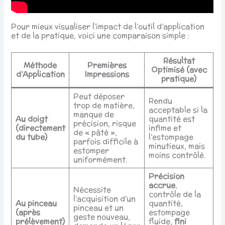
Pour mieux visualiser l’impact de l’outil d’application
et de la pratique, voici une comparaison simple :
Résultat
Méthode
Premières
Optimisé (avec
d’Application
Impressions
pratique)
Peut déposer
Rendu
trop de matière,
acceptable si la
manque de
Au doigt
quantité est
précision, risque
(directement
infime et
de « pâté »,
du tube)
l’estompage
parfois difficile à
minutieux, mais
estomper
moins contrôlé.
uniformément.
Précision
accrue
,
Nécessite
contrôle de la
l’acquisition d’un
Au pinceau
quantité,
pinceau et un
(après
estompage
geste nouveau,
prélèvement)
fluide,
fini