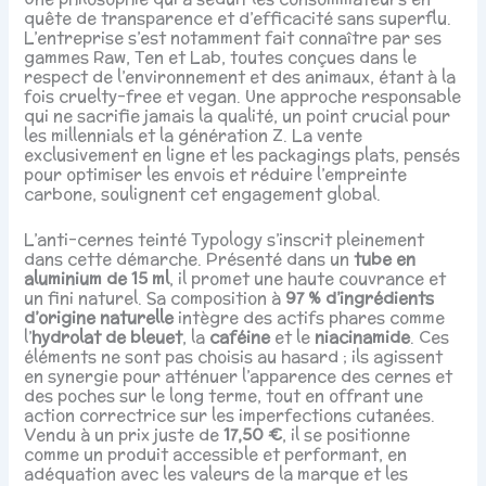
quête de transparence et d’efficacité sans superflu.
L’entreprise s’est notamment fait connaître par ses
gammes Raw, Ten et Lab, toutes conçues dans le
respect de l’environnement et des animaux, étant à la
fois cruelty-free et vegan. Une approche responsable
qui ne sacrifie jamais la qualité, un point crucial pour
les millennials et la génération Z. La vente
exclusivement en ligne et les packagings plats, pensés
pour optimiser les envois et réduire l’empreinte
carbone, soulignent cet engagement global.
L’anti-cernes teinté Typology s’inscrit pleinement
dans cette démarche. Présenté dans un
tube en
aluminium de 15 ml
, il promet une haute couvrance et
un fini naturel. Sa composition à
97 % d’ingrédients
d’origine naturelle
intègre des actifs phares comme
l’
hydrolat de bleuet
, la
caféine
et le
niacinamide
. Ces
éléments ne sont pas choisis au hasard ; ils agissent
en synergie pour atténuer l’apparence des cernes et
des poches sur le long terme, tout en offrant une
action correctrice sur les imperfections cutanées.
Vendu à un prix juste de
17,50 €
, il se positionne
comme un produit accessible et performant, en
adéquation avec les valeurs de la marque et les