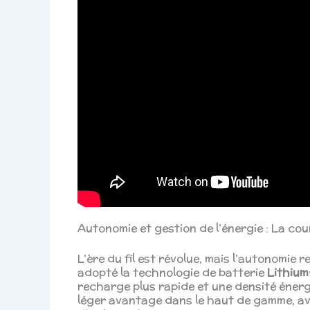
Autonomie et gestion de l’énergie : La cou
L’ère du fil est révolue, mais l’autonomie 
adopté la technologie de batterie
Lithium
recharge plus rapide et une densité énerg
léger avantage dans le haut de gamme, av