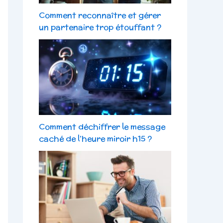
Comment reconnaître et gérer
un partenaire trop étouffant ?
Comment déchiffrer le message
caché de l’heure miroir h15 ?