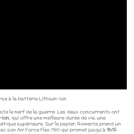
rse à la batterie Lithium-ion
reste le nerf de la guerre. Les deux concurrents ont
-ion
, qui offre une meilleure durée de vie, une
étique supérieure. Sur le papier, Rowenta prend un
ec son Air Force Flex 760 qui promet jusqu’à
1h15