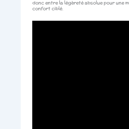
donc entre la légèreté absolue pour une man
confort ciblé.