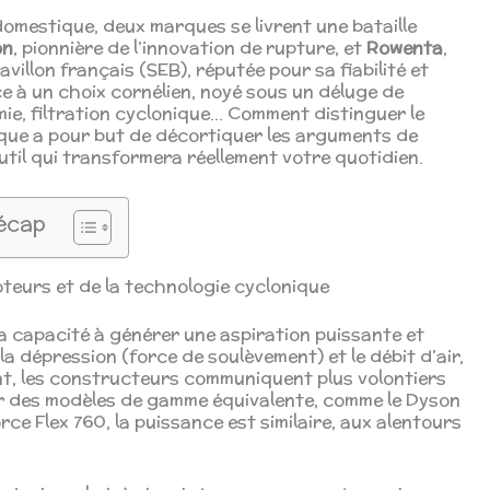
omestique, deux marques se livrent une bataille
on
, pionnière de l’innovation de rupture, et
Rowenta
,
illon français (SEB), réputée pour sa fiabilité et
e à un choix cornélien, noyé sous un déluge de
mie, filtration cyclonique… Comment distinguer le
ique a pour but de décortiquer les arguments de
util qui transformera réellement votre quotidien.
écap
oteurs et de la technologie cyclonique
a capacité à générer une aspiration puissante et
la dépression (force de soulèvement) et le débit d’air,
nt, les constructeurs communiquent plus volontiers
 Sur des modèles de gamme équivalente, comme le Dyson
ce Flex 760, la puissance est similaire, aux alentours