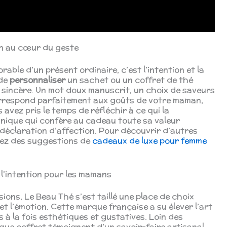
ion au cœur du geste
ble d’un présent ordinaire, c’est l’intention et la
 de
personnaliser
un sachet ou un coffret de thé
 sincère. Un mot doux manuscrit, un choix de saveurs
rrespond parfaitement aux goûts de votre maman,
avez pris le temps de réfléchir à ce qui la
unique qui confère au cadeau toute sa valeur
 déclaration d’affection. Pour découvrir d’autres
rez des suggestions de
cadeaux de luxe pour femme
l’intention pour les mamans
sions, Le Beau Thé s’est taillé une place de choix
et l’émotion. Cette marque française a su élever l’art
 à la fois esthétiques et gustatives. Loin des
ue coffret témoignent d’un savoir-faire artisanal