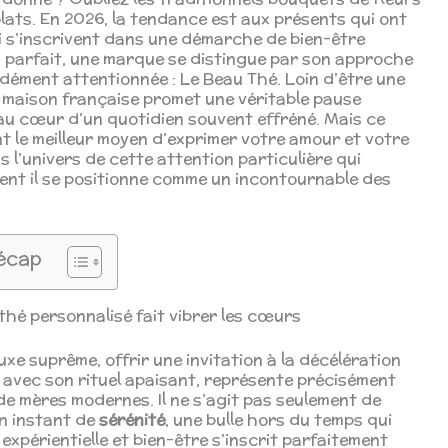
ats. En 2026, la tendance est aux présents qui ont
i s’inscrivent dans une démarche de bien-être
 parfait, une marque se distingue par son approche
ndément attentionnée : Le Beau Thé. Loin d’être une
e maison française promet une véritable pause
au cœur d’un quotidien souvent effréné. Mais ce
nt le meilleur moyen d’exprimer votre amour et votre
l’univers de cette attention particulière qui
ment il se positionne comme un incontournable des
écap
thé personnalisé fait vibrer les cœurs
xe suprême, offrir une invitation à la décélération
, avec son rituel apaisant, représente précisément
e mères modernes. Il ne s’agit pas seulement de
un instant de
sérénité
, une bulle hors du temps qui
xpérientielle et bien-être s’inscrit parfaitement