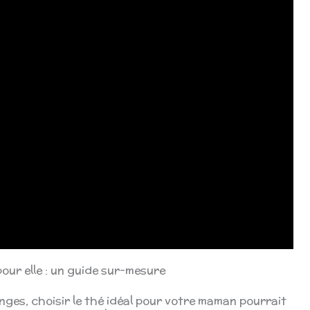
our elle : un guide sur-mesure
nges, choisir le thé idéal pour votre maman pourrait