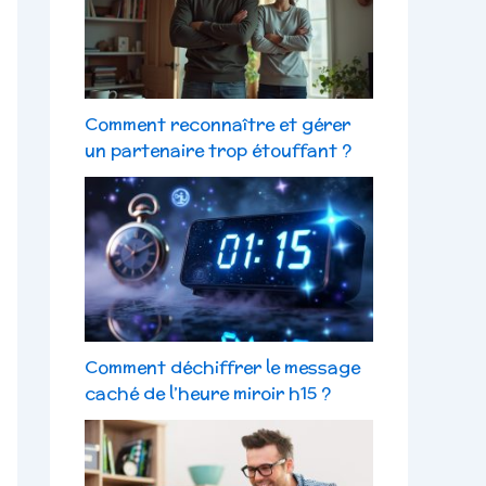
Comment reconnaître et gérer
un partenaire trop étouffant ?
Comment déchiffrer le message
caché de l’heure miroir h15 ?