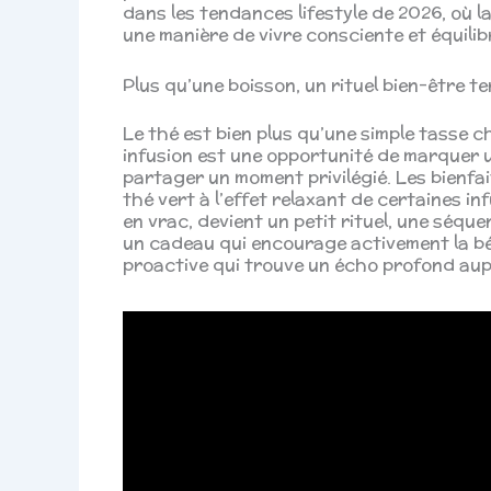
dans les tendances lifestyle de 2026, où l
une manière de vivre consciente et équilib
Plus qu’une boisson, un rituel bien-être 
Le thé est bien plus qu’une simple tasse ch
infusion est une opportunité de marquer 
partager un moment privilégié. Les bienfa
thé vert à l’effet relaxant de certaines i
en vrac, devient un petit rituel, une séque
un cadeau qui encourage activement la bén
proactive qui trouve un écho profond auprè