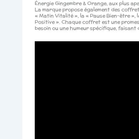
Énergie Gingembre & Orange, aux plus ap
La marque propose également des coffrets 
« Matin Vitalité », la « Pause Bien-être »
Positive ». Chaque coffret est une prome
besoin ou une humeur spécifique, faisant