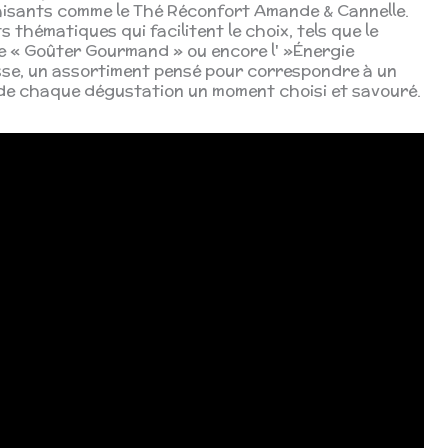
aisants comme le Thé Réconfort Amande & Cannelle.
thématiques qui facilitent le choix, tels que le
, le « Goûter Gourmand » ou encore l' »Énergie
sse, un assortiment pensé pour correspondre à un
 de chaque dégustation un moment choisi et savouré.