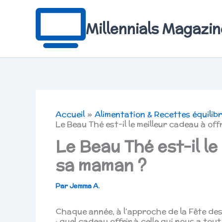
Aller
au
contenu
Millennials Magazin
Accueil
Alimentation & Recettes équilib
Le Beau Thé est-il le meilleur cadeau à off
Le Beau Thé est-il le
sa maman ?
Par
Jemma A.
Chaque année, à l’approche de la Fête des
: quel cadeau offrir à celle qui nous a tou