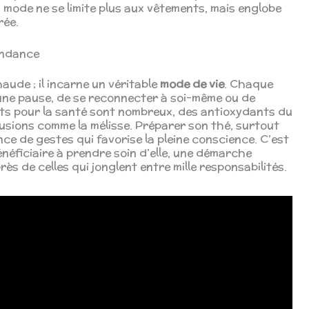
a mode ne se limite plus aux vêtements, mais englobe
rée.
tendance
aude ; il incarne un véritable
mode de vie
. Chaque
une pause, de se reconnecter à soi-même ou de
its pour la santé sont nombreux, des antioxydants du
nfusions comme la mélisse. Préparer son thé, surtout
nce de gestes qui favorise la pleine conscience. C’est
éficiaire à prendre soin d’elle, une démarche
s de celles qui jonglent entre mille responsabilités.