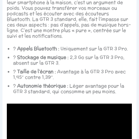
leur smartphone à la maison, c’est un argument de
poids. Vous pouvez transférer vos morceaux ou
podcasts et les écouter avec des écouteurs
Bluetooth. La GTR 3 standard, elle, fait l’impasse sur
ces deux aspects : pas d’appels, pas de musique hors-
ligne. C’est une montre plus « pure », centrée sur le
suivi et les notifications.
?️
Appels Bluetooth :
Uniquement sur la GTR 3 Pro.
?
Stockage de musique :
2,3 Go sur la GTR 3 Pro,
absent sur la GTR 3.
?️
Taille de l’écran :
Avantage à la GTR 3 Pro avec
1,45″ contre 1,39″.
?
Autonomie théorique :
Léger avantage pour la
GTR 3 standard, qui consomme un peu moins.