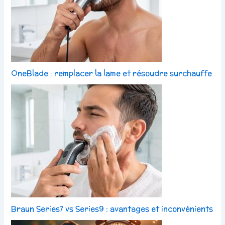
OneBlade : remplacer la lame et résoudre surchauffe
Braun Series7 vs Series9 : avantages et inconvénients