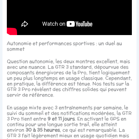
Autonomie et performances sportives : un duel au
sommet
Question autonomie, les deux montres excellent, mais
avec une nuance. La GTR 3 standard, dépourvue des
composants énergivores de la Pro, tient logiquement
un peu plus longtemps en usage classique. Cependant,
en pratique, la différence est ténue. Nos tests sur la
GTR 3 Pro révèlent des chiffres solides qui peuvent
servir de référence.
En usage mixte avec 3 entraînements par semaine, le
suivi du sommeil et des notifications modérées, la GTR
3 Pro tient entre
9 et 11 jours
. En activant le GPS en
continu pour une longue sortie trail, elle atteint
environ
30 à 35 heures
, ce qui est remarquable. La
GTR 3 fait légèrement mieux en usage quotidien mais