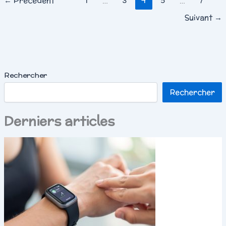
←
Précédent
1
…
3
4
5
…
7
Suivant
→
Rechercher
Rechercher
Derniers articles