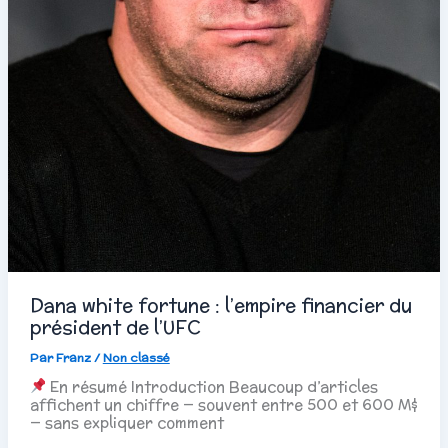
Dana white fortune : l’empire financier du
président de l’UFC
Par
Franz
/
Non classé
En résumé Introduction Beaucoup d’articles
affichent un chiffre — souvent entre 500 et 600 M$
— sans expliquer comment